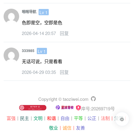
Lv 1
啪啪导航
色即是空，空即是色
2026-04-14 20:57
回复
Lv 1
333985
无话可说，只是看看
2026-04-29 03:35
回复
Copyright © taoziwei.com
岸号:20269719号
富强
丨
民主
丨
文明
丨
和谐
丨
自由
丨
平等
丨
公正
丨
法制丨
爱国
丨
敬业
丨
诚信
丨
友善