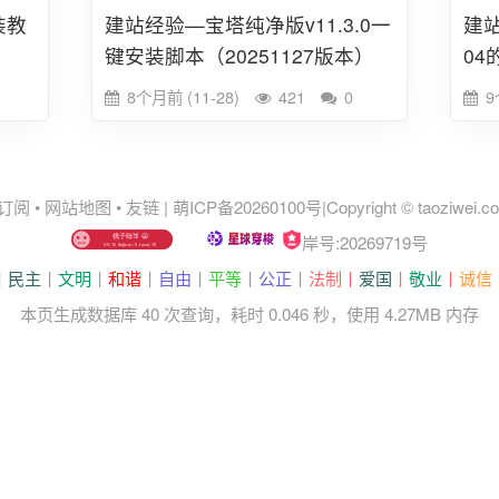
装教
建站经验—宝塔纯净版v11.3.0一
建站
键安装脚本（20251127版本）
04
8个月前 (11-28)
421
0
9
 订阅
•
网站地图
•
友链
|
萌ICP备20260100号
|
Copyright © taoziwei.
岸号:20269719号
丨
民主
丨
文明
丨
和谐
丨
自由
丨
平等
丨
公正
丨
法制丨
爱国
丨
敬业
丨
诚信
本页生成数据库 40 次查询，耗时 0.046 秒，使用 4.27MB 内存