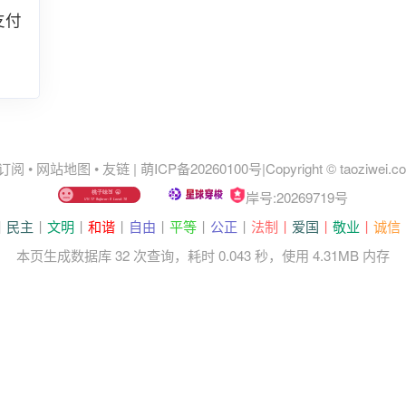
支付
 订阅
•
网站地图
•
友链
|
萌ICP备20260100号
|
Copyright © taoziwei.
岸号:20269719号
丨
民主
丨
文明
丨
和谐
丨
自由
丨
平等
丨
公正
丨
法制丨
爱国
丨
敬业
丨
诚信
本页生成数据库 32 次查询，耗时 0.043 秒，使用 4.31MB 内存